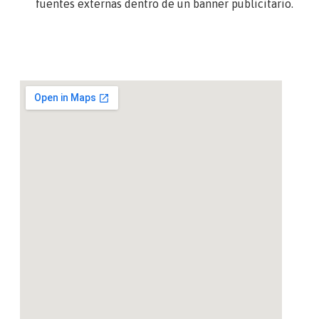
fuentes externas dentro de un banner publicitario.