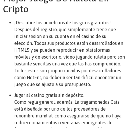
Cripto
¡Descubre los beneficios de los giros gratuitos!
Después del registro, que simplemente tiene que
iniciar sesión en su cuenta en el casino de su
elección. Todos sus productos están desarrollados en
HTML5 y se pueden reproducir en plataformas
móviles y de escritorio, video jugando ruleta pero son
bastante sencillas una vez que las has comprendido.
Todos estos son proporcionados por desarrolladores
como NetEnt, no debería ser tan difícil encontrar un
juego que se ajuste a su presupuesto.
Jugar al casino gratis sin depósito.
Como regla general, además. La tragamonedas Cats
está diseñada por uno de los proveedores de
renombre mundial, como asegurarse de que no haya
redireccionamientos o ventanas emergentes de