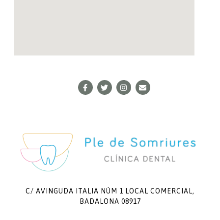
C/ AVINGUDA ITALIA NÚM 1 LOCAL COMERCIAL,
BADALONA 08917